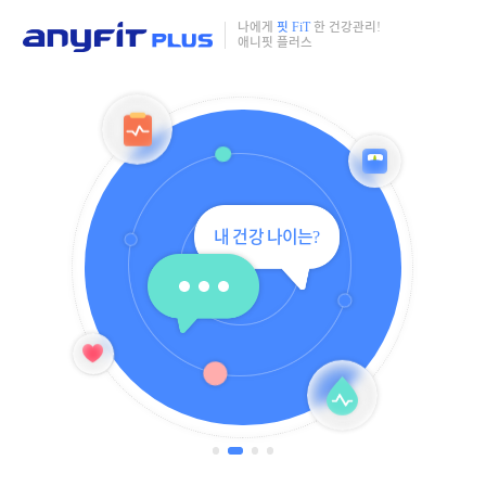
나에게
핏 FiT
한 건강관리!
애니핏 플러스
내
건
강
나
이
는
?