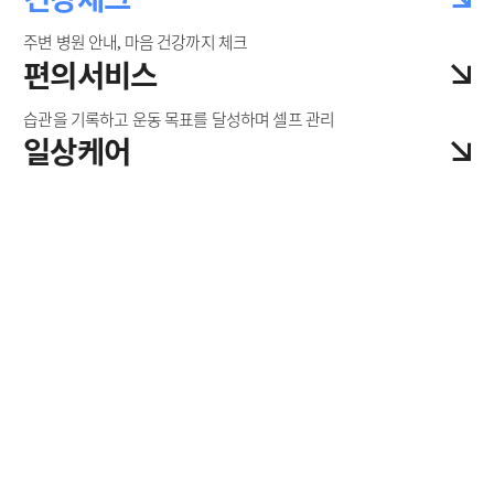
주변 병원 안내, 마음 건강까지 체크
편의서비스
습관을 기록하고 운동 목표를 달성하며 셀프 관리
일상케어
슈가핏
건강체크
편의서비스
일상케어
혈당으로 관리하는 건강한 생활습관, 슈가핏
실시간 연속 혈당 모니터링으로
내게 맞는 식단 관리와 운동을